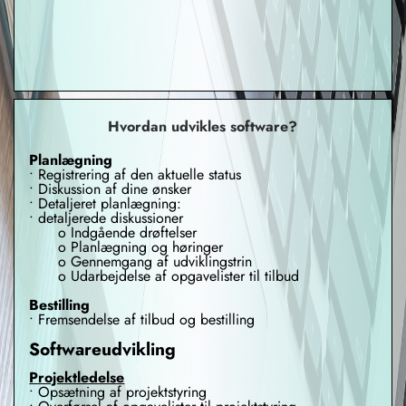
Hvordan udvikles software?
Planlægning
• Registrering af den aktuelle status
• Diskussion af dine ønsker
• Detaljeret planlægning:
• detaljerede diskussioner
o Indgående drøftelser
o Planlægning og høringer
o Gennemgang af udviklingstrin
o Udarbejdelse af opgavelister til tilbud
Bestilling
• Fremsendelse af tilbud og bestilling
Softwareudvikling
Projektledelse
• Opsætning af projektstyring